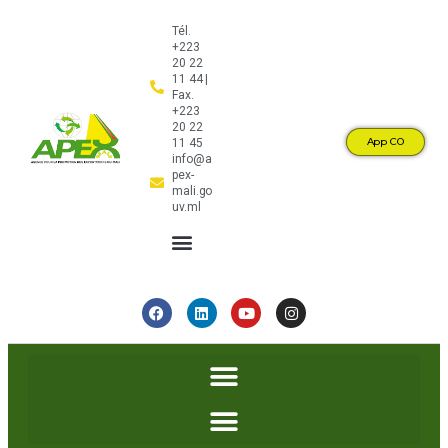
Tél.
+223
20 22
11 44 |
Fax.
+223
20 22
App CO
11 45
info@a
pex-
mali.go
uv.ml