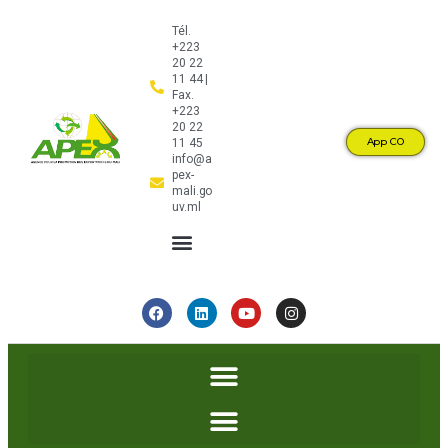
Tél.
+223
20 22
11 44 |
Fax.
+223
20 22
App CO
11 45
info@a
pex-
mali.go
uv.ml