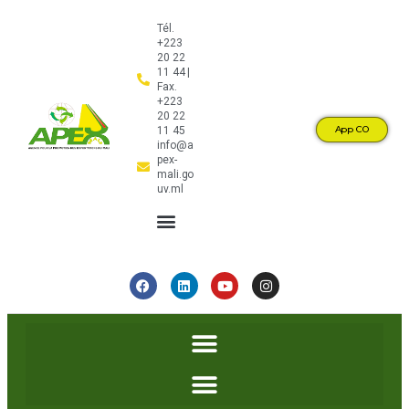
Tél.
+223
20 22
11 44 |
Fax.
+223
20 22
App CO
11 45
info@a
pex-
mali.go
uv.ml