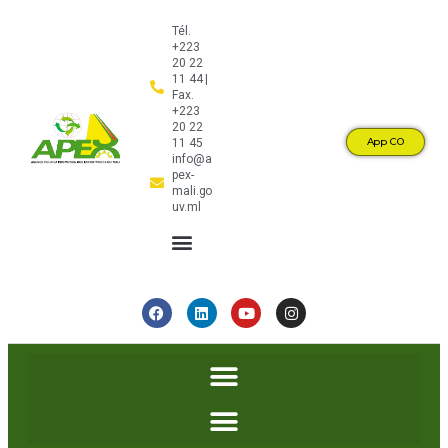
Tél.
+223
20 22
11 44 |
Fax.
+223
20 22
App CO
11 45
info@a
pex-
mali.go
uv.ml