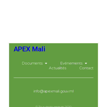
APEX Mali
Documents
Evénements
Actualités
Contact
info@apexmali.gouv.ml
© Tous droits reservés 2020