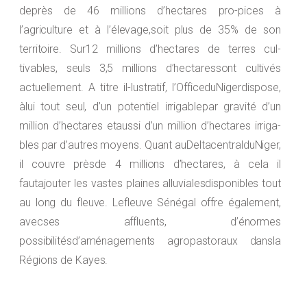
deprès de 46 millions d’hectares pro-pices à
l’agriculture et à l’élevage,soit plus de 35% de son
territoire. Sur12 millions d’hectares de terres cul-
tivables, seuls 3,5 millions d’hectaressont cultivés
actuellement. A titre il-lustratif, l’OfficeduNigerdispose,
àlui tout seul, d’un potentiel irrigablepar gravité d’un
million d’hectares etaussi d’un million d’hectares irriga-
bles par d’autres moyens. Quant auDeltacentralduNiger,
il couvre prèsde 4 millions d’hectares, à cela il
fautajouter les vastes plaines alluvialesdisponibles tout
au long du fleuve. Lefleuve Sénégal offre également,
avecses affluents, d’énormes
possibilitésd’aménagements agropastoraux dansla
Régions de Kayes.