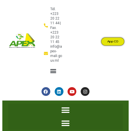
Tél.
+223
20 22
11 44 |
Fax.
+223
20 22
App CO
11 45
info@a
pex-
mali.go
uv.ml